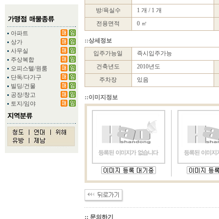
방/욕실수
1 개 / 1 개
전용면적
0 ㎡
아파트
::상세정보
상가
사무실
입주가능일
즉시입주가능
주상복합
건축년도
2010년도
오피스텔/원룸
단독/다가구
주차장
있음
빌딩/건물
공장/창고
::이미지정보
토지/임야
:: 문의하기