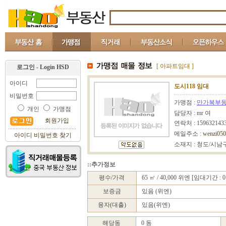
[ 아파트임대 ]
로그인 - Login HSD
아이디
도시118 임대
비밀번호
가맹점 :
만가복부
개인
가맹점
담당자 : mr 여
회원가입
연락처 : 159632143
메일주소 :
wenzi05
아이디 비밀번호 찾기
소재지 : 청도/시남
::추가정보
평수/가격
65 ㎡ / 40,000 위엔 [임대기간 : 
보증금
있음 (위엔)
융자(대출)
있음(위엔)
해당동
0 동