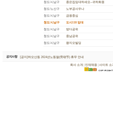
청도/시남구
종은집임대하세요--귀하화원
청도/노산구
노부공사우나
청도/시남구
금용중심
청도/시남구
도시118 임대
청도/시남구
방다공위
청도/시남구
중남공위
청도/시남구
왕지오빌딩
하오산동 2026년 설날(春节) 휴무 안내
[공지]하오산동 2024년노동절(劳动节) 휴무 안내
[공지]하오산동 2024년 설날(春节) 휴무 안내
회사 소개
|
인재채용
|
사이트 소
하오산동 2026년 설날(春节) 휴무 안내