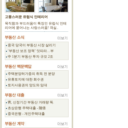
고풍스러운 유럽식 인테리어
묵직함과 부드러움이 특징인 유럽식 인테
리어에 묻어나는 사랑스러움! 객실..
중국 당국이 부동산 시장 살리기
‘부동산 보조 정책’ 잇따라…부
中 1분기 부동산 투자 규모 2조
주택분양허가증의 취득 전 분양
유휴토지에 대한 회수권
토지사용권의 양도와 임대
靑, 신정기간 부동산 거래량 뚝.
초상은행 주택대출 - 随借
중국은행 - 개인주택대출