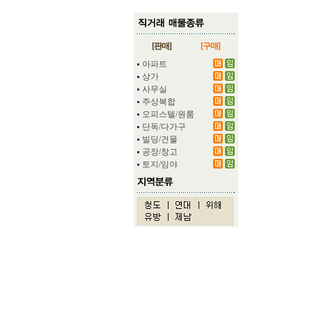
[판매]
[구매]
아파트
상가
사무실
주상복합
오피스텔/원룸
단독/다가구
빌딩/건물
공장/창고
토지/임야