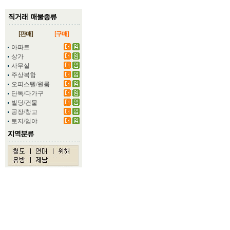
[판매]
[구매]
아파트
상가
사무실
주상복합
오피스텔/원룸
단독/다가구
빌딩/건물
공장/창고
토지/임야