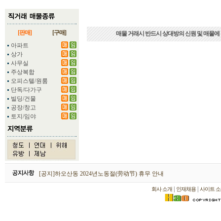
[판매]
[구매]
매물 거래시 반드시 상대방의 신원 및 매물에
아파트
상가
사무실
주상복합
오피스텔/원룸
단독/다가구
빌딩/건물
공장/창고
토지/임야
하오산동 2026년 설날(春节) 휴무 안내
[공지]하오산동 2024년노동절(劳动节) 휴무 안내
[공지]하오산동 2024년 설날(春节) 휴무 안내
|
|
회사 소개
인재채용
사이트 소
하오산동 2026년 설날(春节) 휴무 안내