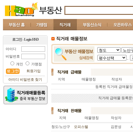
로그인 - Login HSD
아이디
비밀번호
,
개인
가맹점
회원가입
지역
매물명칭
작성자
아이디 비밀번호 찾기
등록된 직거래 급매물정
직거래 급매물 등록문의 : 
지역
매물명칭
작성자
청도/노산구
오피스텔
김문성