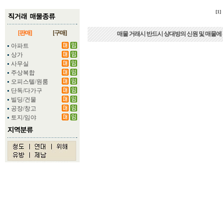
[1]
[판매]
[구매]
매물 거래시 반드시 상대방의 신원 및 매물에
아파트
상가
사무실
주상복합
오피스텔/원룸
단독/다가구
빌딩/건물
공장/창고
토지/임야