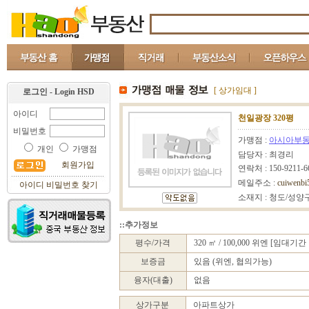
[ 상가임대 ]
로그인 - Login HSD
아이디
천일광장 320평
비밀번호
가맹점 :
아시아부
개인
가맹점
담당자 : 최경리
회원가입
연락처 : 150-9211-6
메일주소 :
cuiwenbi
아이디 비밀번호 찾기
소재지 : 청도/성양
::추가정보
평수/가격
320 ㎡ / 100,000 위엔 [임대기간 
보증금
있음 (위엔, 협의가능)
융자(대출)
없음
상가구분
아파트상가