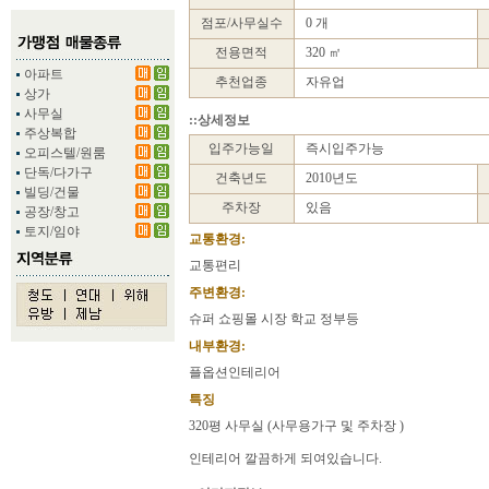
점포/사무실수
0 개
전용면적
320 ㎡
아파트
추천업종
자유업
상가
사무실
::상세정보
주상복합
입주가능일
즉시입주가능
오피스텔/원룸
단독/다가구
건축년도
2010년도
빌딩/건물
주차장
있음
공장/창고
토지/임야
교통환경:
교통편리
주변환경:
슈퍼 쇼핑몰 시장 학교 정부등
내부환경:
플옵션인테리어
특징
320평 사무실 (사무용가구 및 주차장 )
인테리어 깔끔하게 되여있습니다.