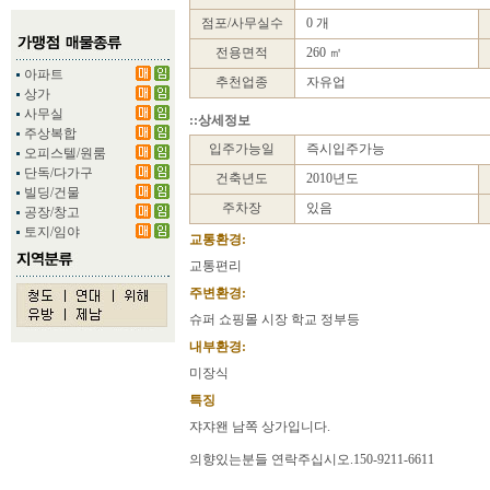
점포/사무실수
0 개
전용면적
260 ㎡
아파트
추천업종
자유업
상가
사무실
::상세정보
주상복합
입주가능일
즉시입주가능
오피스텔/원룸
단독/다가구
건축년도
2010년도
빌딩/건물
주차장
있음
공장/창고
토지/임야
교통환경:
교통편리
주변환경:
슈퍼 쇼핑몰 시장 학교 정부등
내부환경:
미장식
특징
쟈쟈왠 남쪽 상가입니다.
의향있는분들 연락주십시오.150-9211-6611