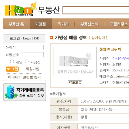
[ 상가임대 ]
로그인 - Login HSD
아이디
청양 최고위치
비밀번호
가맹점 :
아시아부
개인
가맹점
담당자 : 최경리
회원가입
연락처 : 150-9211-6
메일주소 :
cuiwenbi
아이디 비밀번호 찾기
소재지 : 청도/성양
::추가정보
평수/가격
260 ㎡ / 270,000 위엔 [임대기간 
보증금
있음 (위엔, 협의가능)
융자(대출)
없음
상가구분
아파트상가