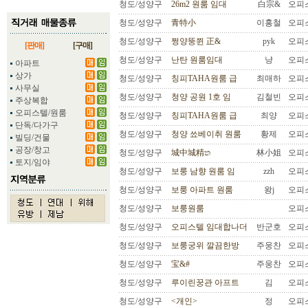
청도/성양구
26m2 원룸 임대
白宗&
오피
청도/성양구
青特小
이홍철
오피
청도/성양구
쩡양뚱쮠 正&
pyk
오피
[판매]
[구매]
청도/성양구
난탄 원룸임대
냥
오피
아파트
상가
청도/성양구
칭피TAHA원룸 급
최매하
오피
사무실
청도/성양구
청양 공원 1호 임
김철빈
오피
주상복합
오피스텔/원룸
청도/성양구
칭피TAHA원룸 급
최양
오피
단독/다가구
청도/성양구
청양 쑈베이취 원룸
황제
오피
빌딩/건물
공장/창고
청도/성양구
城中城精ත
林小姐
오피
토지/임야
청도/성양구
보룽 남향 원룸 임
zzh
오피
청도/성양구
보룽 아파트 원룸
왕j
오피
청도/성양구
보룽원룸
오피
청도/성양구
오피스텔 임대합나더
반군호
오피
청도/성양구
보룽궁위 깔끔한방
주웅찬
오피
청도/성양구
宝&#
주웅찬
오피
청도/성양구
루이린꿍관 아프트
김
오피
청도/성양구
<개인>
정
오피