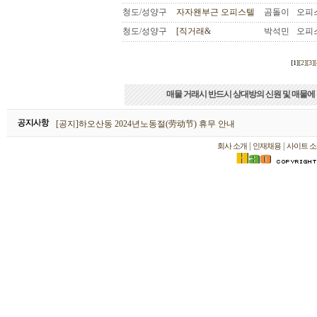
청도/성양구
자자왠부근 오피스텔
곰돌이
오피
청도/성양구
[직거래&
박석민
오피
[1]
[2]
[3]
[
매물 거래시 반드시 상대방의 신원 및 매물에
하오산동 2026년 설날(春节) 휴무 안내
[공지]하오산동 2024년노동절(劳动节) 휴무 안내
[공지]하오산동 2024년 설날(春节) 휴무 안내
|
|
회사 소개
인재채용
사이트 소
하오산동 2026년 설날(春节) 휴무 안내