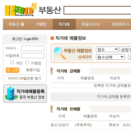
로그인 - Login HSD
아이디
비밀번호
,
개인
가맹점
회원가입
지역
매물명칭
작성자
아이디 비밀번호 찾기
등록된 직거래 급매물정
직거래 급매물 등록문의 : 
지역
매물명칭
작성자
청도/성양구
（무료주차)
朴女士
오피