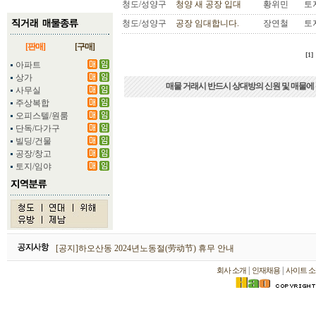
청도/성양구
청양 새 공장 입대
황위민
토
청도/성양구
공장 임대합니다.
장연철
토
[판매]
[구매]
[1]
아파트
상가
매물 거래시 반드시 상대방의 신원 및 매물에
사무실
주상복합
오피스텔/원룸
단독/다가구
빌딩/건물
공장/창고
토지/임야
하오산동 2026년 설날(春节) 휴무 안내
[공지]하오산동 2024년노동절(劳动节) 휴무 안내
[공지]하오산동 2024년 설날(春节) 휴무 안내
|
|
회사 소개
인재채용
사이트 소
하오산동 2026년 설날(春节) 휴무 안내