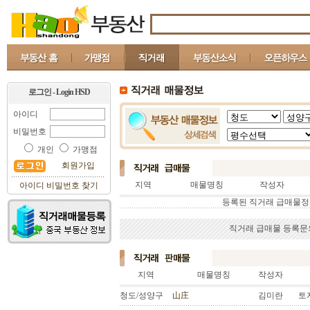
로그인 - Login HSD
아이디
비밀번호
개인
가맹점
회원가입
지역
매물명칭
작성자
아이디 비밀번호 찾기
등록된 직거래 급매물정
직거래 급매물 등록문의 : 
지역
매물명칭
작성자
청도/성양구
山庄
김미란
토