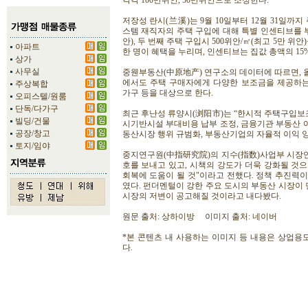
각각 100만위안, 50만위안으로 조정한다.
저장성 란시(兰溪)는 9월 10일부터 12월 31일까
스템 재직자의 주택 구입에 대해 특별 인센티브를 부여
안), 두 번째 주택 구입시 500위안/㎡(최고 5만 위
아파트
한 명이 혜택을 누리며, 인센티브는 집값 총액의 15
상가
사무실
중웬부동산(中原地产) 연구소의 데이터에 따르면, 올해
에서도 주택 구매자에게 다양한 보조금을 제공하는
주상복합
가구 등을 대상으로 한다.
오피스텔/원룸
단독/다가구
최근 후난성 류양시(浏阳市)는 “한시적 주택구입보조
빌딩/건물
시기반시설 부대비용 납부 조정, 금융기관 부동산 여
공장/창고
동산시장 행위 규범화, 부동산기업의 자율적 이익 양
토지/임야
중지연구원(中指研究院)의 지수(指数)사업부 시장연
호를 보내고 있고, 시책의 강도가 더욱 강화될 것
회복에 도움이 될 것"이라고 전했다. 정책 추진력
였다. 펀더멘털이 강한 주요 도시의 부동산 시장이 먼
시장의 저변이 공고해질 것이라고 내다봤다.
원문 출처: 상하이방 이미지 출처: 네이버
*본 콘텐츠 내 사용하는 이미지 등 내용은 상업용도
다.