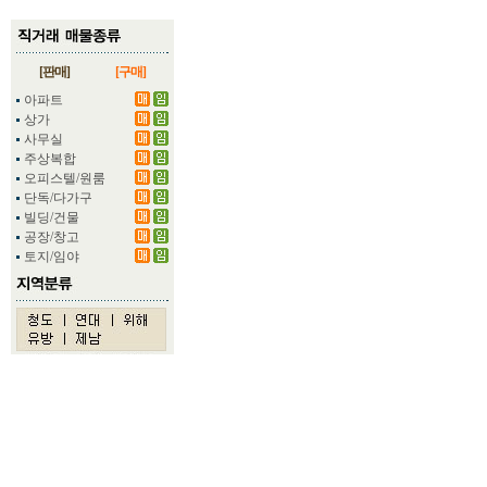
[판매]
[구매]
아파트
상가
사무실
주상복합
오피스텔/원룸
단독/다가구
빌딩/건물
공장/창고
토지/임야